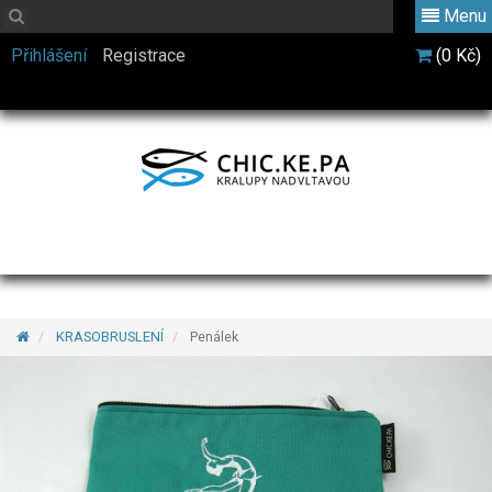
Menu
Přihlášení
Registrace
(0 Kč)
KRASOBRUSLENÍ
Penálek