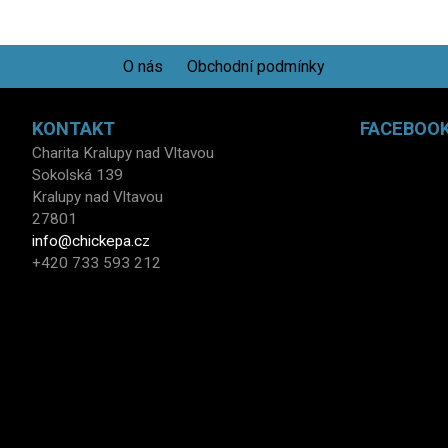
O nás
Obchodní podmínky
KONTAKT
FACEBOO
Charita Kralupy nad Vltavou
Sokolská 139
Kralupy nad Vltavou
27801
info@chickepa.cz
+420 733 593 212