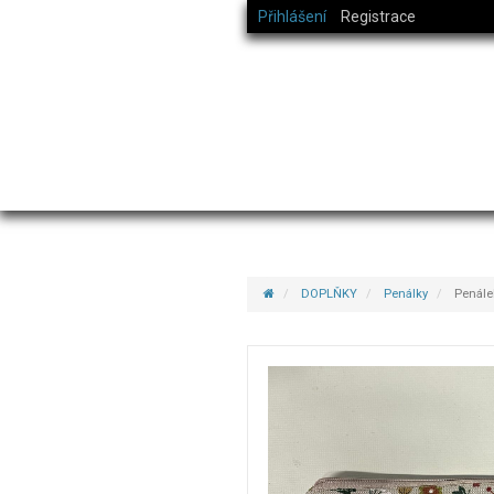
Přihlášení
Registrace
DOPLŇKY
Penálky
Penálek