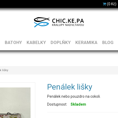
(0 Kč)
BATOHY
KABELKY
DOPLŇKY
KERAMIKA
BLOG
 lišky
Penálek lišky
Penálek nebo pouzdro na cokoli.
Dostupnost:
Skladem